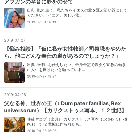
アフガンの琴音に夢をのせて
出典 目次 主よ、私たちをイエスの愛を運ぶ清い器にして
ください。 イエス、美しい救…
2019-07-31 14:39
2019
-
07
-
27
【悩み相談】「仮に私が女性牧師／司祭職をやめた
ら、他にどんな奉仕の道があるのでしょうか？」
出典 神様にお仕えしたい、全身全霊で教会や宣教の働き
に人生を捧げたいと願っている…
2019-07-27 19:24
2019
-
04
-
26
父なる神、世界の王（♪ Dum pater familias, Rex
universorum）【カリクストゥス写本、１２世紀】
使徒ヤコブ（出典） カリクストゥス写本（Codex Calixti
nus）は 12 世紀に作られたも…
2019-04-26 16:06