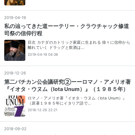
2019
-
04
-
19
私の辿ってきた道ーーテリー・クラウチャック修道
司祭の信仰行程
目次 カナダのカトリック家庭に生まれる 徐々に信仰から
離れていく ドラッグと飲酒は…
2019-04-19 04:38
2018
-
12
-
26
第二バチカン公会議研究②ーーロマノ・アメリオ著
『イオタ・ウヌム（Iota Unum）』（１９８５年）
ロマノ・アメリオ著『イオタ・ウヌム（Iota Unum）』
（原著１９８５年にイタリア語で…
2018-12-26 22:21
2018
-
09
-
02