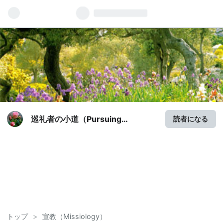
巡礼者の小道（Pursuing
読者になる
Veritas）
トップ
>
宣教（Missiology）