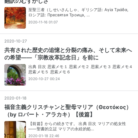
翻訳のむずかしさ
至聖三者（しせいさんしゃ、ギリシア語: Αγία Τριάδα,
ロシア語: Пресвятая Троица, …
2020-11-16 01:07
2020
-
10
-
27
共有された歴史の追憶と分裂の痛み、そして未来へ
の希望――「宗教改革記念日」を前に
出典 目次 思索メモ１ 思索メモ２ 思索メモ３ 思索メモ４
思索メモ５ 思索メモ６
2020-10-27 00:24
2020
-
01
-
18
福音主義クリスチャンと聖母マリア（Θεοτόκος）
（by ロバート・アラカキ）【後篇】
【前篇】からの続きです。 出典 目次 マリアの処女性
——聖書的立証 マリアの永続的処…
2020-01-18 22:46