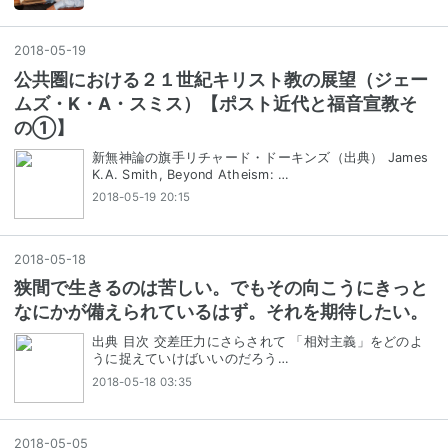
2018
-
05
-
19
公共圏における２１世紀キリスト教の展望（ジェー
ムズ・K・A・スミス）【ポスト近代と福音宣教そ
の①】
新無神論の旗手リチャード・ドーキンズ（出典） James
K.A. Smith, Beyond Atheism: …
2018-05-19 20:15
2018
-
05
-
18
狭間で生きるのは苦しい。でもその向こうにきっと
なにかが備えられているはず。それを期待したい。
出典 目次 交差圧力にさらされて 「相対主義」をどのよ
うに捉えていけばいいのだろう…
2018-05-18 03:35
2018
-
05
-
05