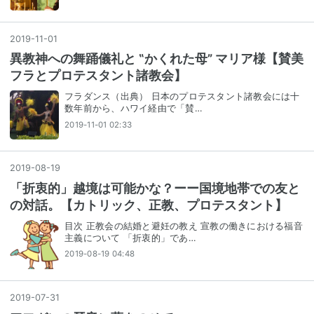
2019
-
11
-
01
異教神への舞踊儀礼と ‟かくれた母” マリア様【賛美
フラとプロテスタント諸教会】
フラダンス（出典） 日本のプロテスタント諸教会には十
数年前から、ハワイ経由で「賛…
2019-11-01 02:33
2019
-
08
-
19
「折衷的」越境は可能かな？ーー国境地帯での友と
の対話。【カトリック、正教、プロテスタント】
目次 正教会の結婚と避妊の教え 宣教の働きにおける福音
主義について 「折衷的」であ…
2019-08-19 04:48
2019
-
07
-
31