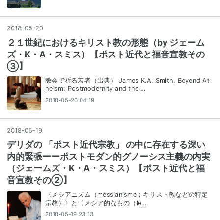
2018
-
05
-
20
２１世紀におけるキリスト教の形態（by ジェーム
ズ・K・A・スミス）【ポスト近代と福音宣教その
③】
教会で祈る若者（出典） James K.A. Smith, Beyond At
heism: Postmodernity and the …
2018-05-20 04:19
2018
-
05
-
19
デリダの 「ポスト近代宗教」 の中に存在する深い
内的緊張ーーポストモダン的グノーシス主義の内実
（ジェームズ・K・A・スミス）【ポスト近代と福
音宣教その②】
〈メシアニズム（messianisme；キリスト教などの特定
宗教）〉と〈メシア的なもの（le…
2018-05-19 23:13