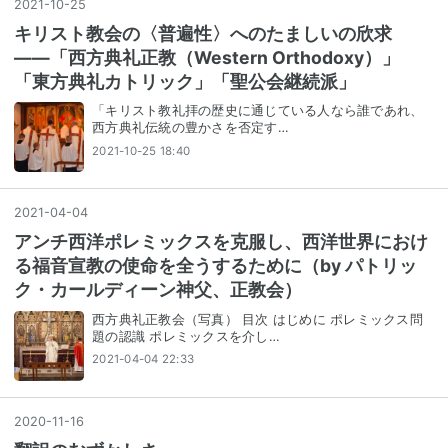
2021
-
10
-
25
キリスト教会の〈普遍性〉へのたましいの欣求
――「西方典礼正教（Western Orthodoxy）」
「東方典礼カトリック」「聖公会継続派」
「キリスト教礼拝の歴史に通じている人なら誰であれ、
西方典礼伝統の豊かさを否定す…
2021-10-25 18:40
2021
-
04
-
04
アンチ西洋ポレミックスを克服し、西洋世界におけ
る福音宣教の使命を全うするために（by パトリッ
ク・カールディーン神父、正教会）
西方典礼正教会（写真） 目次 はじめに ポレミックス問
題の認識 ポレミックスを介し…
2021-04-04 22:33
2020
-
11
-
16