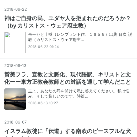
2018
-
06
-
22
神はご自身の民、ユダヤ人を拒まれたのだろうか？
（by カリストス・ウェア府主教）
モーセと十戒（レンブラント作、１６５９）出典 目次 説
教（カリストス・ウェア府主…
2018-06-22 01:24
2018
-
06
-
13
賛美フラ、宣教と文脈化、現代語訳、キリストと文
化ーー東方正教会教師との対話を通して学んだこと
主よ。あなたの耳を傾けて私に答えてください。私は悩
み、そして貧しいのです。詩篇…
2018-06-13 10:27
2018
-
06
-
07
イスラム教徒に「伝道」する南欧のピースフルな犬