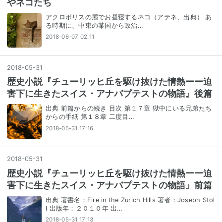
やネコたち
アクロポリスの麓でお昼寝するネコ（アテネ、出典） あ
る時期に、中東の某国から政治…
2018-06-07 02:11
2018
-
05
-
31
歴史小説『チューリッヒ丘を駆け抜けた情熱ーー迫
害下に生きたスイス・アナバプテストの物語』後篇
出典 前篇からの続き 目次 第１７章 獄中にいる兄弟たち
からの手紙 第１８章 二度目…
2018-05-31 17:16
2018
-
05
-
31
歴史小説『チューリッヒ丘を駆け抜けた情熱ーー迫
害下に生きたスイス・アナバプテストの物語』前篇
出典 著書名：Fire in the Zurich Hills 著者：Joseph Stol
l 出版年：２０１０年 出…
2018-05-31 17:13