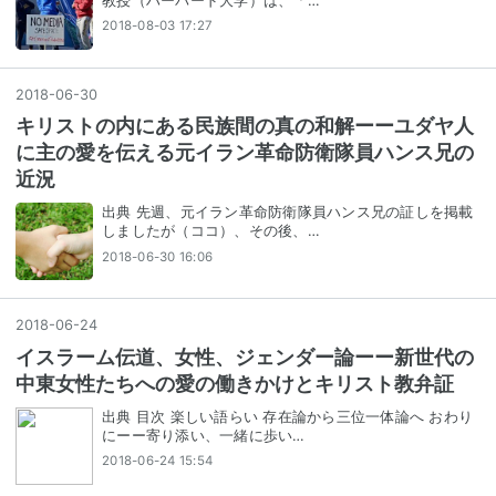
教授（ハーバード大学）は、「…
2018-08-03 17:27
2018
-
06
-
30
キリストの内にある民族間の真の和解ーーユダヤ人
に主の愛を伝える元イラン革命防衛隊員ハンス兄の
近況
出典 先週、元イラン革命防衛隊員ハンス兄の証しを掲載
しましたが（ココ）、その後、…
2018-06-30 16:06
2018
-
06
-
24
イスラーム伝道、女性、ジェンダー論ーー新世代の
中東女性たちへの愛の働きかけとキリスト教弁証
出典 目次 楽しい語らい 存在論から三位一体論へ おわり
にーー寄り添い、一緒に歩い…
2018-06-24 15:54