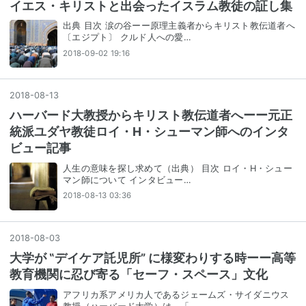
イエス・キリストと出会ったイスラム教徒の証し集
出典 目次 涙の谷ーー原理主義者からキリスト教伝道者へ
〔エジプト〕 クルド人への愛…
2018-09-02 19:16
2018
-
08
-
13
ハーバード大教授からキリスト教伝道者へーー元正
統派ユダヤ教徒ロイ・H・シューマン師へのインタ
ビュー記事
人生の意味を探し求めて（出典） 目次 ロイ・H・シュー
マン師について インタビュー…
2018-08-13 03:36
2018
-
08
-
03
大学が ‟デイケア託児所” に様変わりする時ーー高等
教育機関に忍び寄る「セーフ・スペース」文化
アフリカ系アメリカ人であるジェームズ・サイダニウス